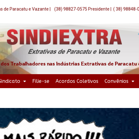
vas de Paracatu e Vazante | (38) 98827-0575 Presidente | ( 38) 98848
 dos Trabalhadores nas Indústrias Extrativas de Paracatu
Sindicato
Filie-se
Acordos Coletivos
Convênios