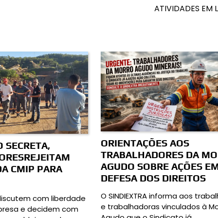
ATIVIDADES EM 
ORIENTAÇÕES AOS
 SECRETA,
TRABALHADORES DA M
ORESREJEITAM
AGUDO SOBRE AÇÕES E
A CMIP PARA
DEFESA DOS DIREITOS
O SINDIEXTRA informa aos traba
discutem com liberdade
e trabalhadoras vinculados à Mo
presa e decidem com
Agudo que o Sindicato já…