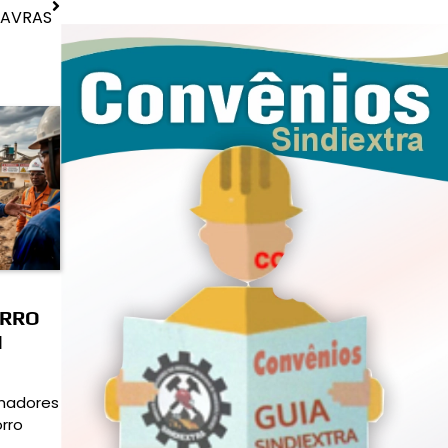
LAVRAS
ORRO
M
lhadores
rro