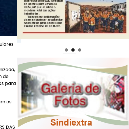
ulares
nizada,
m de
os para
am as
RS DAS