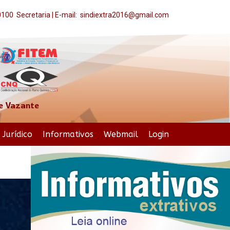
-0100 Secretaria | E-mail: sindiextra2016@gmail.com
 e Vazante
Jurídico
Informativos
Webmail
Login