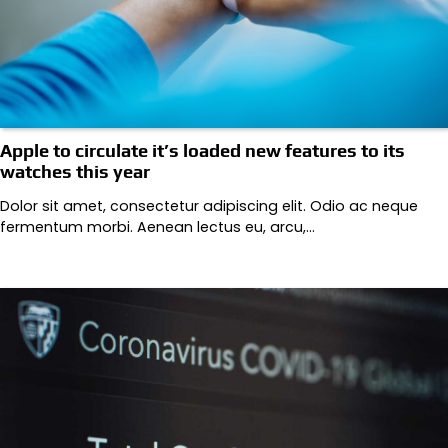
Apple to circulate it’s loaded new features to its
watches this year
Dolor sit amet, consectetur adipiscing elit. Odio ac neque
fermentum morbi. Aenean lectus eu, arcu,…