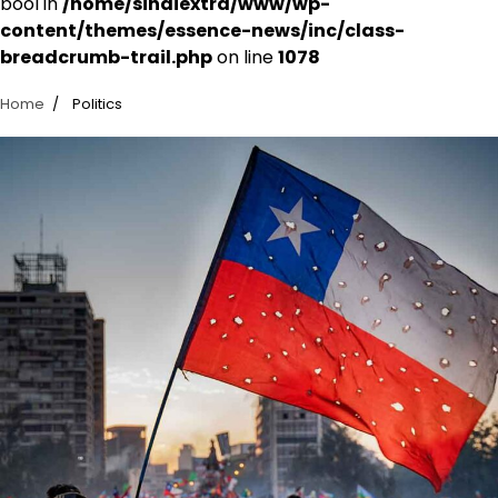
bool in
/home/sindiextra/www/wp-
content/themes/essence-news/inc/class-
breadcrumb-trail.php
on line
1078
Home
Politics