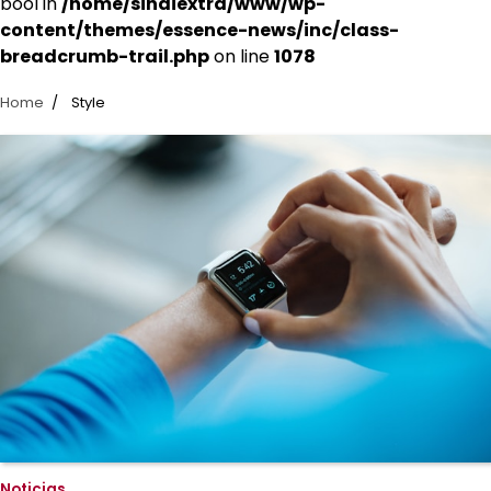
bool in
/home/sindiextra/www/wp-
content/themes/essence-news/inc/class-
breadcrumb-trail.php
on line
1078
Home
Style
Noticias