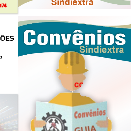
ÇÕES
a