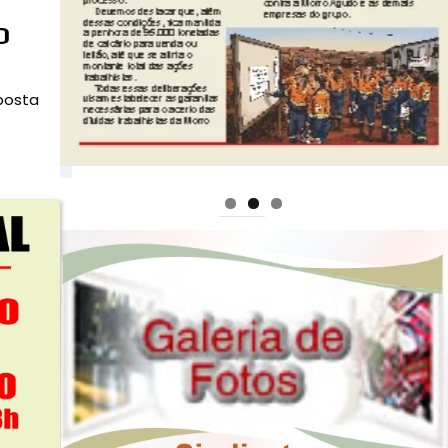
O
posta