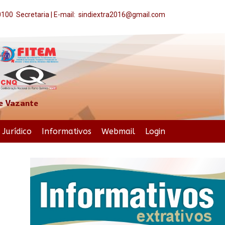
-0100 Secretaria | E-mail: sindiextra2016@gmail.com
 e Vazante
Jurídico
Informativos
Webmail
Login