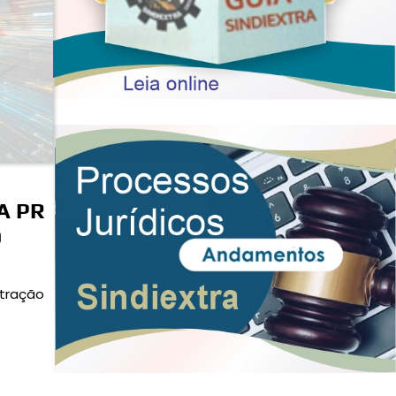
A PR
O
stração