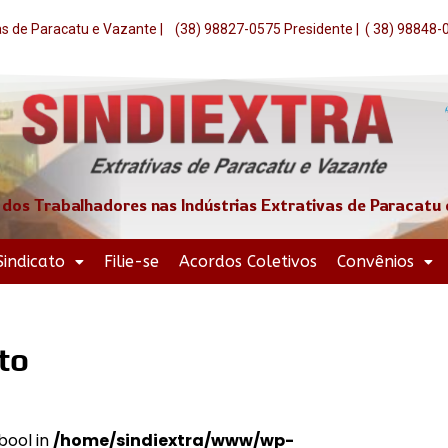
vas de Paracatu e Vazante | (38) 98827-0575 Presidente | ( 38) 98848
 dos Trabalhadores nas Indústrias Extrativas de Paracatu
Sindicato
Filie-se
Acordos Coletivos
Convênios
to
bool in
/home/sindiextra/www/wp-